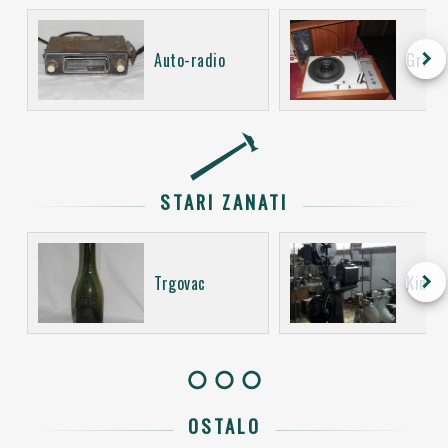
keyboard_arrow_right
Auto-radio
Gramo
STARI ZANATI
keyboard_arrow_right
Trgovac
Kino o
OSTALO