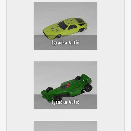
Igračka Autić
Igračka Autić