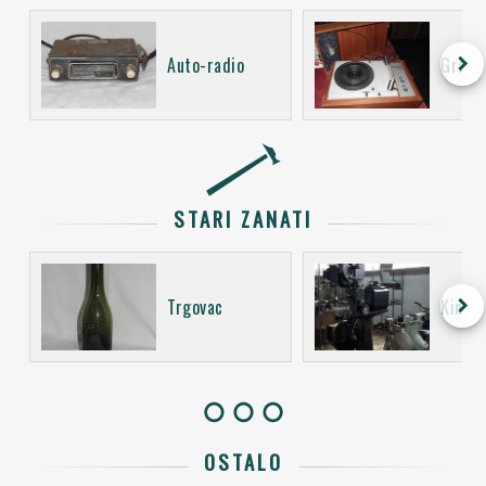
keyboard_arrow_right
Auto-radio
Gramo
STARI ZANATI
keyboard_arrow_right
Trgovac
Kino o
OSTALO