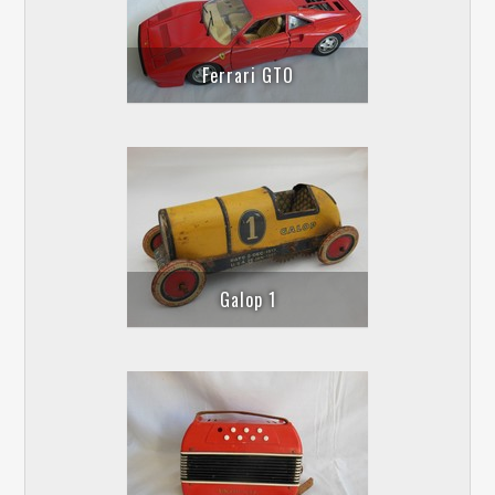
Ferrari GTO
Galop 1