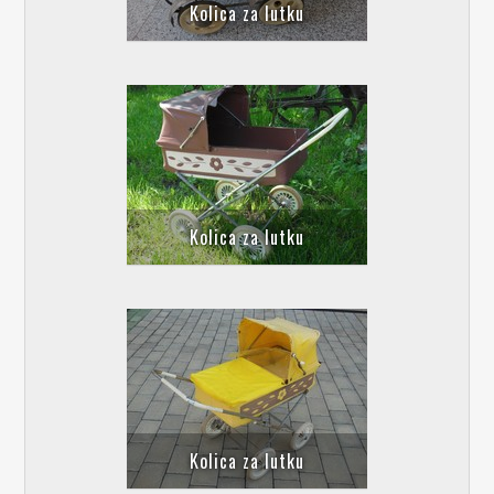
Kolica za lutku
Kolica za lutku
Kolica za lutku