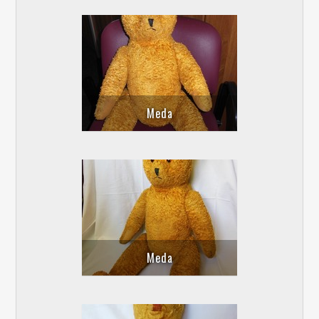
Meda
Meda