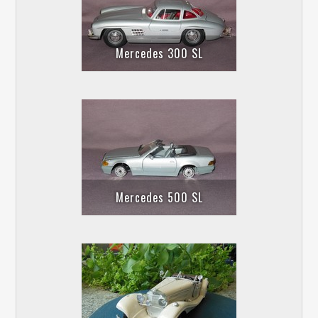
Mercedes 300 SL
Mercedes 500 SL