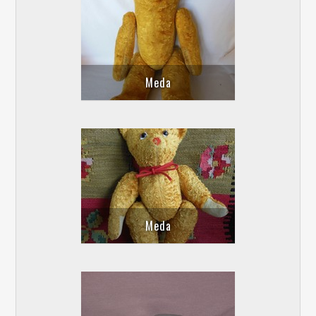
Meda
Meda