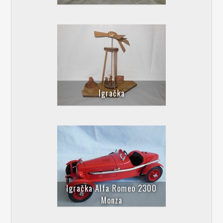
Igračka
Igračka Alfa Romeo 2300
Monza