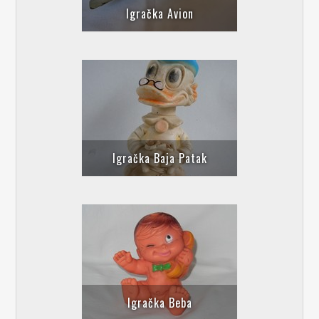
Igračka Avion
Igračka Baja Patak
Igračka Beba