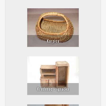
Korpica
Kredenac - igračka