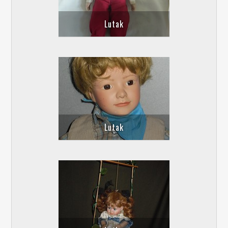
Lutak
Lutak