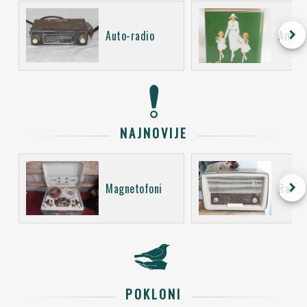
keyboard_arrow_right
Auto-radio
Ambal
NAJNOVIJE
keyboard_arrow_right
Magnetofoni
Radio 
POKLONI