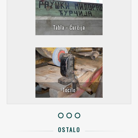
Tabla - Ćurčija
Tocilo
OSTALO