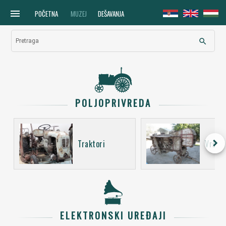
menu
POČETNA
MUZEJ
DEŠAVANJA
search
Pretraga
POLJOPRIVREDA
keyboard_arrow_right
Traktori
Vršali
ELEKTRONSKI UREĐAJI