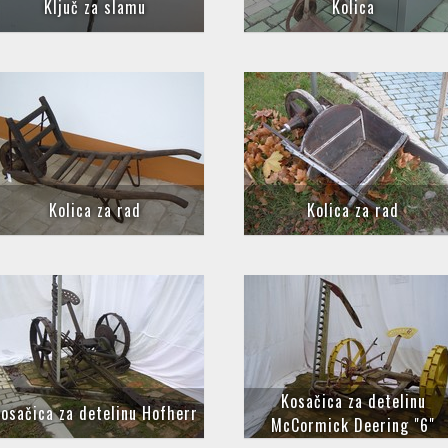
Ključ za slamu
Kolica
Kolica za rad
Kolica za rad
Kosačica za detelinu
osačica za detelinu Hofherr
McCormick Deering "6"