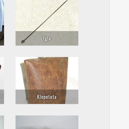
Igla
Klepetuša