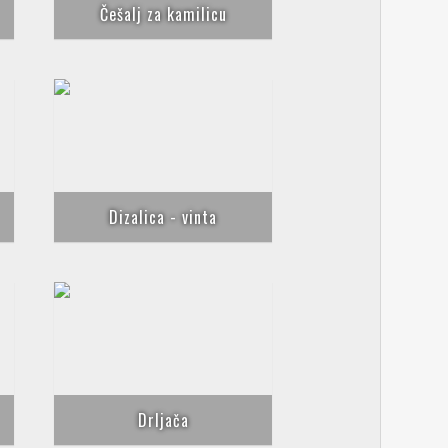
Češalj za kamilicu
Dizalica - vinta
Drljača