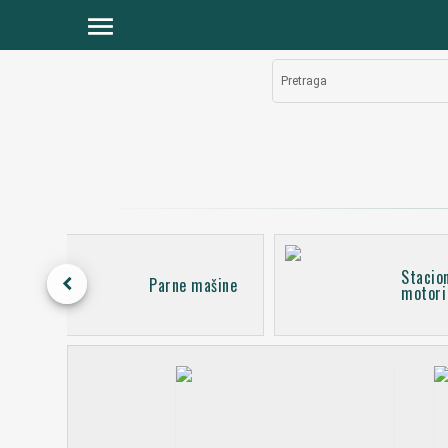
menu
Pretraga
Stacio
keyboard_arrow_left
Parne mašine
motori