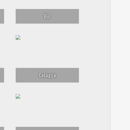
Bič
Češagija