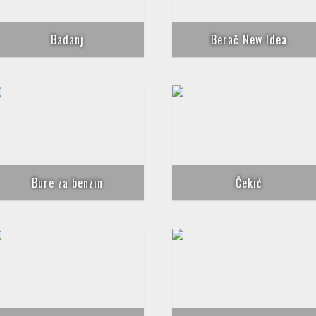
Badanj
Berač New Idea
Bure za benzin
Čekić