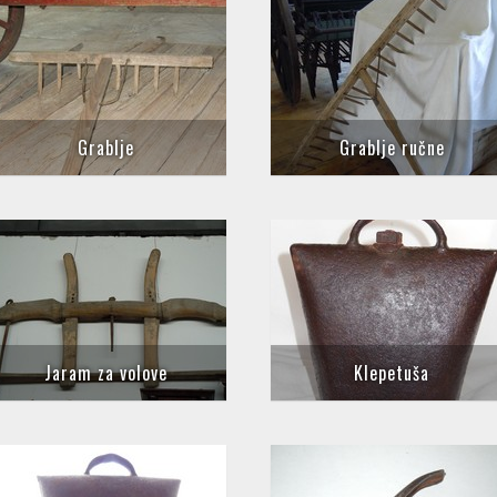
Grablje
Grablje ručne
Jaram za volove
Klepetuša