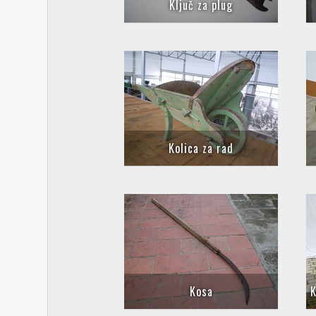
Ključ za plug
Kolica za rad
Kosa
K