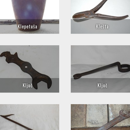
Klepetuša
Klešta
Ključ
Ključ