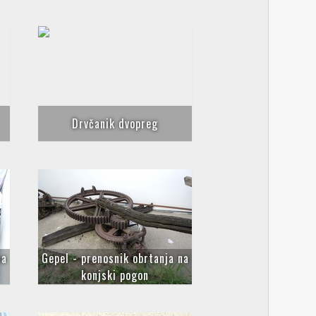
Drvčanik dvopreg
na
Gepel - prenosnik obrtanja na
konjski pogon