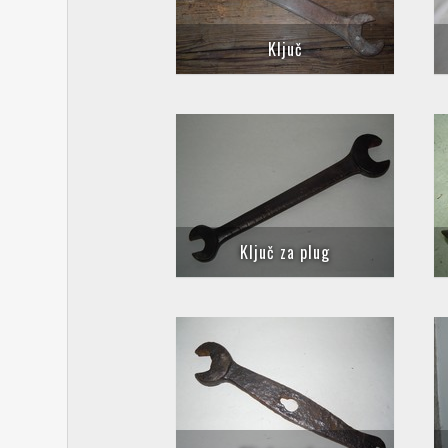
Ključ
Ključ za plug