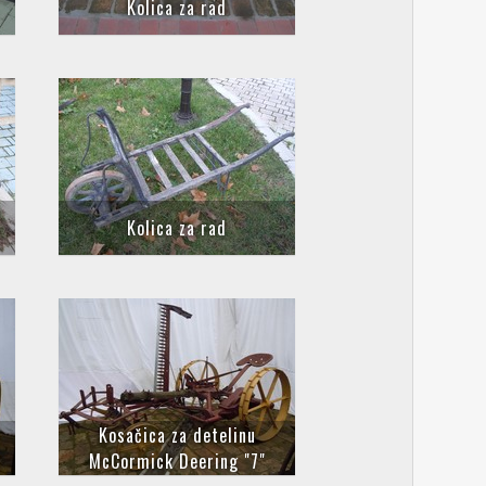
Kolica za rad
Kolica za rad
Kosačica za detelinu
McCormick Deering "7"