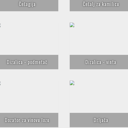
Češagija
Češalj za kamilicu
Dizalica - podmetač
Dizalica - vinta
Dozator za vinovu lozu
Drljača