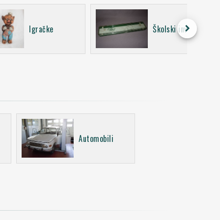
keyboard_arrow_right
Igračke
Školski inventar
Automobili