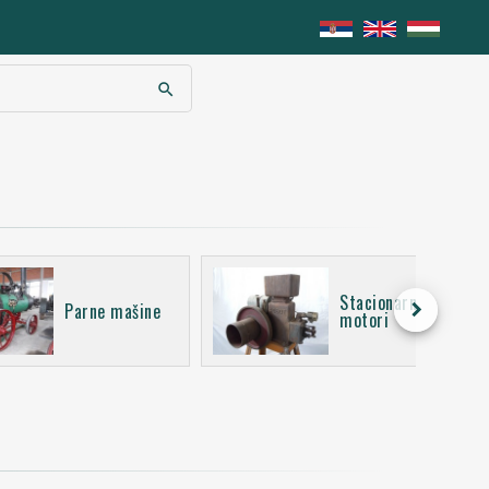
search
Stacionarni
keyboard_arrow_right
Parne mašine
motori