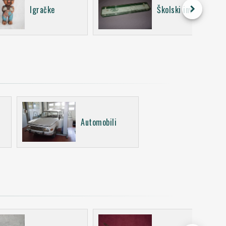
keyboard_arrow_right
Igračke
Školski inventar
Automobili