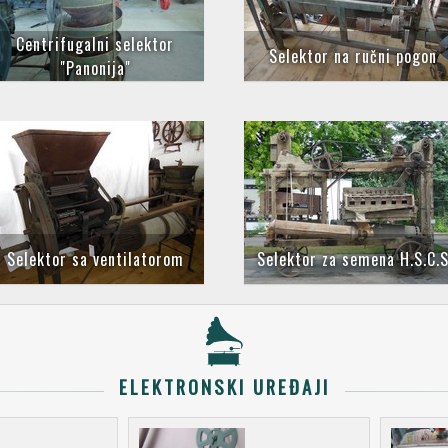
Centrifugalni selektor
Selektor na ručni pogon
"Panonija"
Selektor sa ventilatorom
Selektor za semena H.S.C.
ELEKTRONSKI UREĐAJI