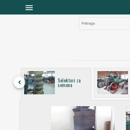
menu
Pretraga
Selektori za
keyboard_arrow_left
e
semena