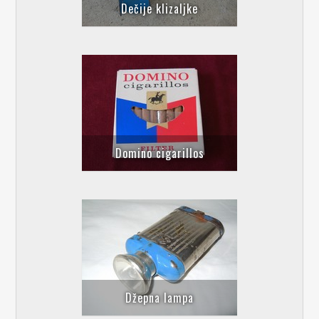
Dečije klizaljke
Domino cigarillos
Džepna lampa