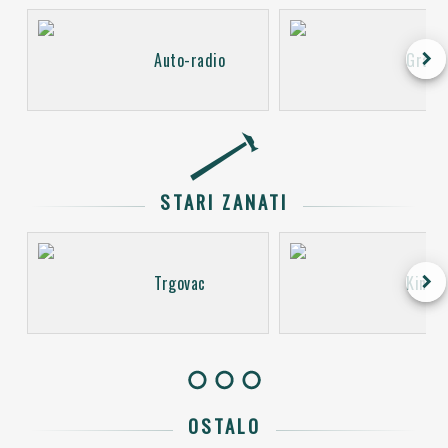
keyboard_arrow_right
Auto-radio
Gramo
STARI ZANATI
keyboard_arrow_right
Trgovac
Kino o
OSTALO