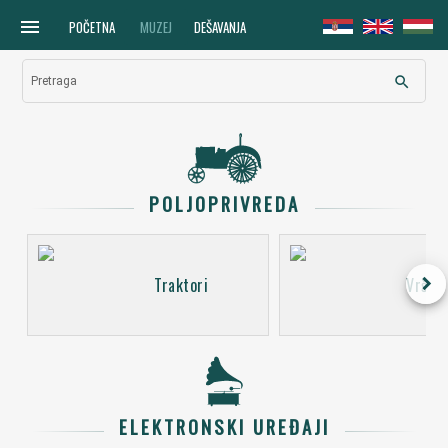
menu
POČETNA
MUZEJ
DEŠAVANJA
search
Pretraga
POLJOPRIVREDA
keyboard_arrow_right
Traktori
Vršali
ELEKTRONSKI UREĐAJI