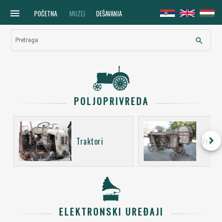
menu
POČETNA
MUZEJ
DEŠAVANJA
search
Pretraga
POLJOPRIVREDA
keyboard_arrow_right
Traktori
Vršali
ELEKTRONSKI UREĐAJI