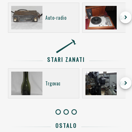
keyboard_arrow_right
Auto-radio
Gramo
STARI ZANATI
keyboard_arrow_right
Trgovac
Kino o
OSTALO