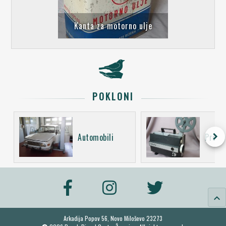
Kanta za motorno ulje
POKLONI
keyboard_arrow_right
Automobili
Projek
keyboard_arrow_up
Arkadija Popov 56, Novo Miloševo 23273