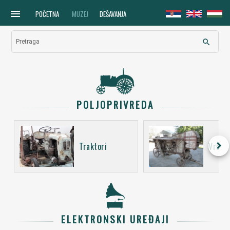
menu
POČETNA
MUZEJ
DEŠAVANJA
search
Pretraga
POLJOPRIVREDA
keyboard_arrow_right
Traktori
Vršali
ELEKTRONSKI UREĐAJI