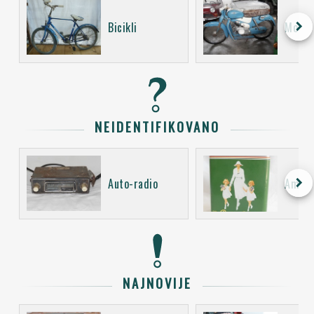
keyboard_arrow_right
Bicikli
Motoci
NEIDENTIFIKOVANO
keyboard_arrow_right
Auto-radio
Ambal
NAJNOVIJE