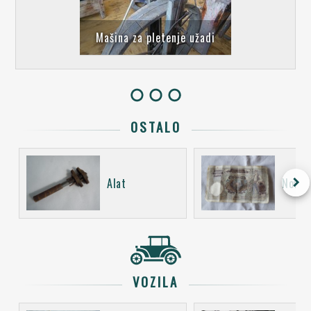
Mašina za pletenje užadi
OSTALO
keyboard_arrow_right
Alat
Novac
VOZILA