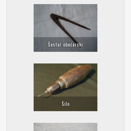
Šestar obućarski
Šilo