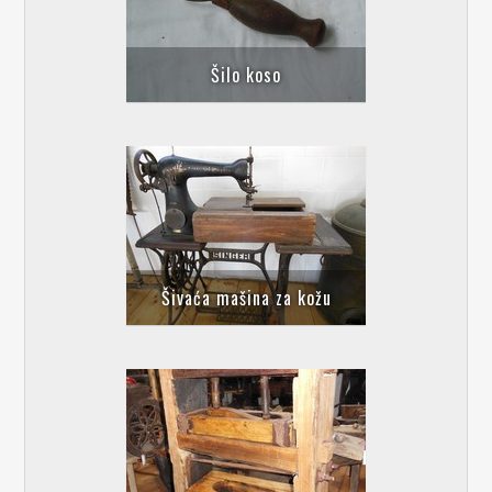
Šilo koso
Šivaća mašina za kožu