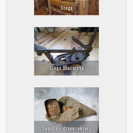
Stega
Stega obućarska
Šunidle - drveni ekseri