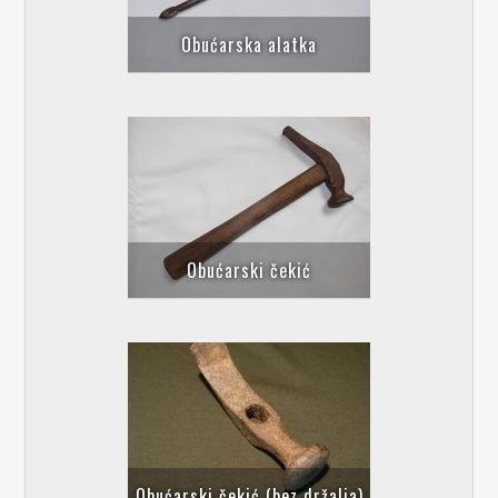
Obućarska alatka
Obućarski čekić
Obućarski čekić (bez držalja)