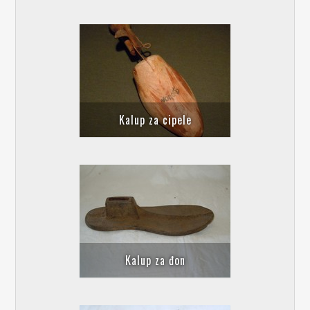
Kalup za cipelе
Kalup za đon