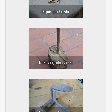
Ključ obućarski
Nakovanj obućarski