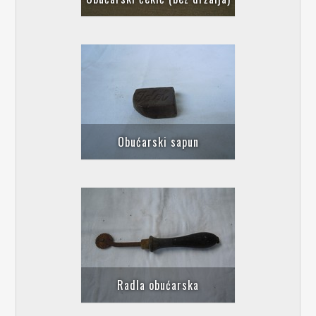
Obućarski sapun
Radla obućarska