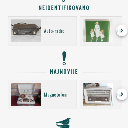
NEIDENTIFIKOVANO
keyboard_arrow_right
Auto-radio
Ambal
NAJNOVIJE
keyboard_arrow_right
Magnetofoni
Radio 