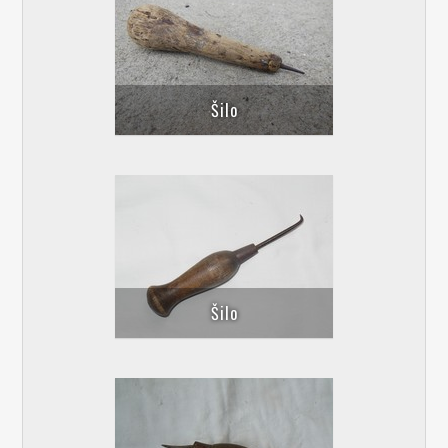
Šilo
Šilo