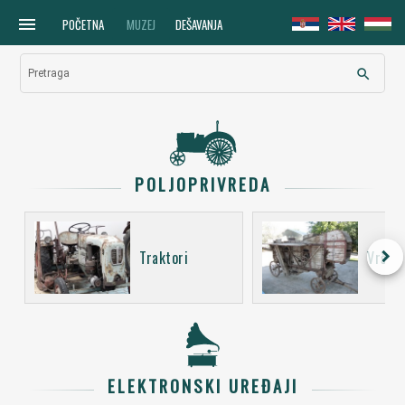
menu
POČETNA
MUZEJ
DEŠAVANJA
search
Pretraga
POLJOPRIVREDA
keyboard_arrow_right
Traktori
Vršali
ELEKTRONSKI UREĐAJI