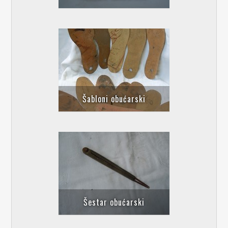
Šabloni obućarski
Šestar obućarski