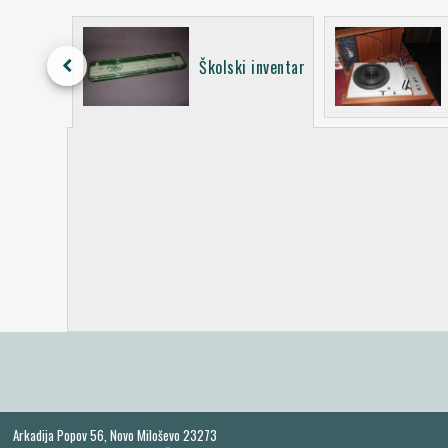
keyboard_arrow_left
li
Školski inventar
Arkadija Popov 56, Novo Miloševo 23273