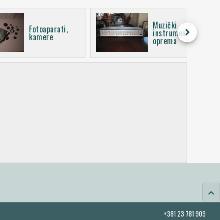
Muzički
Fotoaparati,
keyboard_arrow_right
instrumenti i
kamere
oprema
keyboard_arrow_up
+381 23 781 909