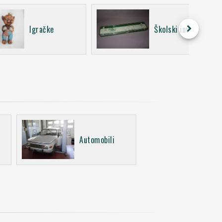
keyboard_arrow_right
Igračke
Školski inventar
Automobili