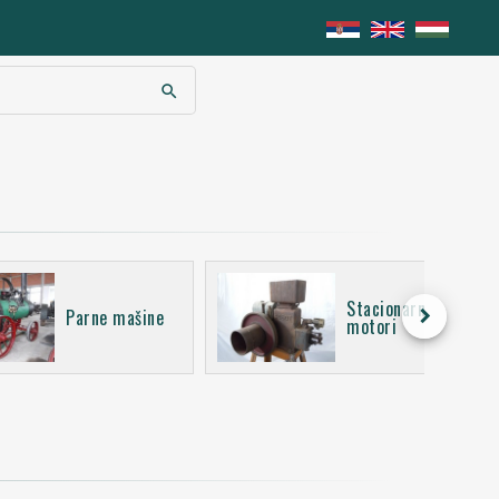
search
Stacionarni
keyboard_arrow_right
Parne mašine
motori