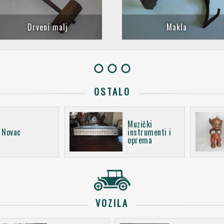
Drveni malj
Makla
OSTALO
Muzički
Novac
instrumenti i
oprema
VOZILA