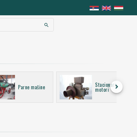
search
Stacionarni
keyboard_arrow_right
Parne mašine
motori