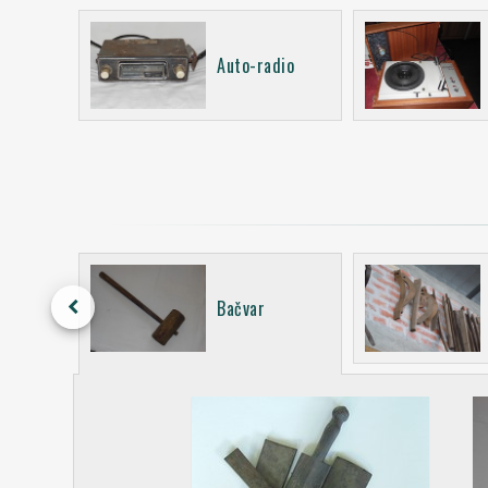
Auto-radio
keyboard_arrow_left
r
Bačvar