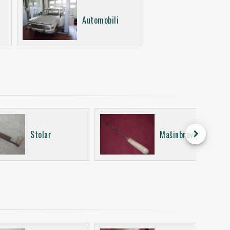
Automobili
keyboard_arrow_right
Stolar
Mašinbravar