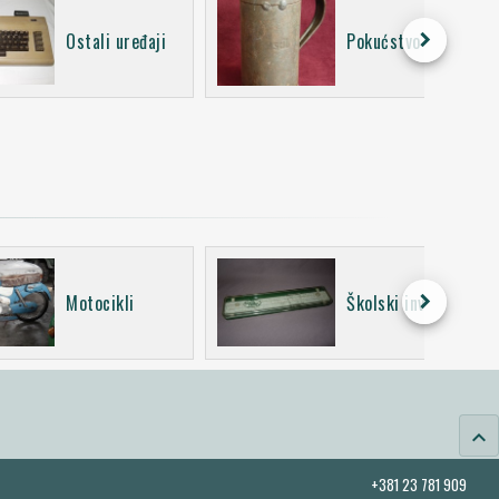
keyboard_arrow_right
Ostali uređaji
Pokućstvo
keyboard_arrow_right
Motocikli
Školski inventar
keyboard_arrow_up
+381 23 781 909