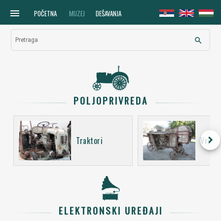
menu
POČETNA
MUZEJ
DEŠAVANJA
search
Pretraga
POLJOPRIVREDA
keyboard_arrow_right
Traktori
Vršali
ELEKTRONSKI UREĐAJI