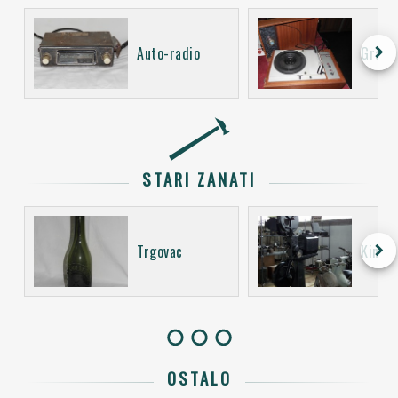
keyboard_arrow_right
Auto-radio
Gramo
STARI ZANATI
keyboard_arrow_right
Trgovac
Kino o
OSTALO