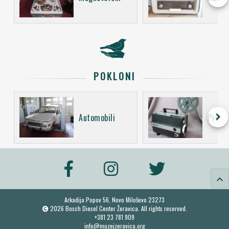
POKLONI
keyboard_arrow_right
Automobili
Projek
keyboard_arrow_up
Arkadija Popov 56, Novo Miloševo 23273
2026 Bosch Diesel Center Žeravica. All rights reserved.
+381 23 781 909
info@muzejzeravica.org