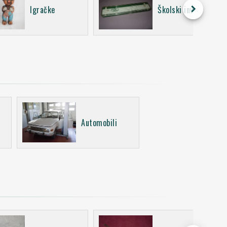
keyboard_arrow_right
Igračke
Školski inventar
Automobili