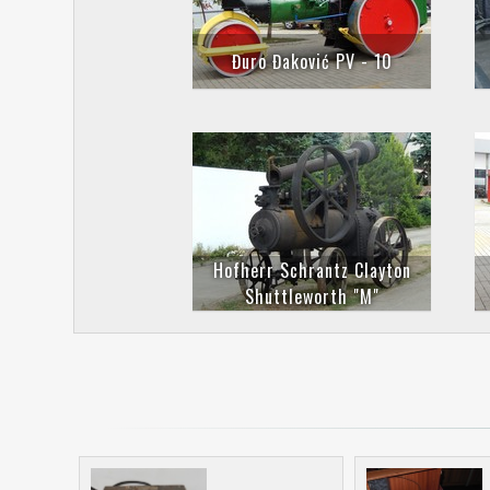
Đuro Đaković PV - 10
Hofherr Schrantz Clayton
Shuttleworth "M"