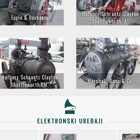
Hofherr Schrantz Clayton
Epple & Buxbaum
Shuttleworth "A"
Hofherr Schrantz Clayton
Marshall, Sons & Co.
Shuttleworth "M"
ELEKTRONSKI UREĐAJI