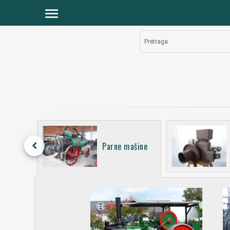
menu
Pretraga
i za
keyboard_arrow_left
Parne mašine