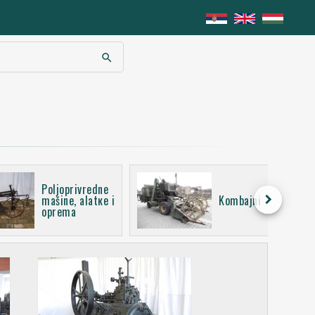
search
Poljoprivredne
keyboard_arrow_right
mašine, alatке i
Kombajni
oprema