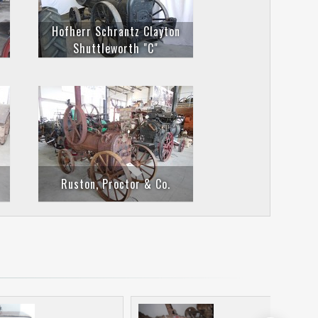
Hofherr Schrantz Clayton
Shuttleworth "C"
Ruston, Proctor & Co.