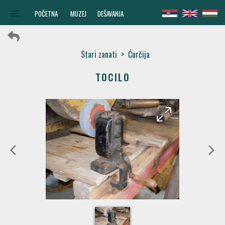
menu
POČETNA
MUZEJ
DEŠAVANJA
Stari zanati
>
Ćurčija
TOCILO
arrow_forward
arrow_back
arrow_back_ios
arrow_forward_ios