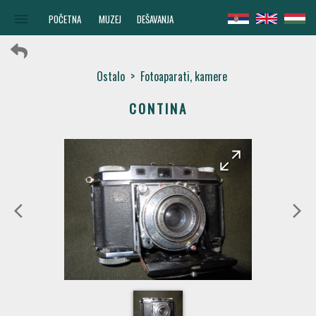
menu
POČETNA
MUZEJ
DEŠAVANJA
Ostalo
>
Fotoaparati, kamere
CONTINA
arrow_forward
arrow_back
arrow_back_ios
arrow_forward_ios