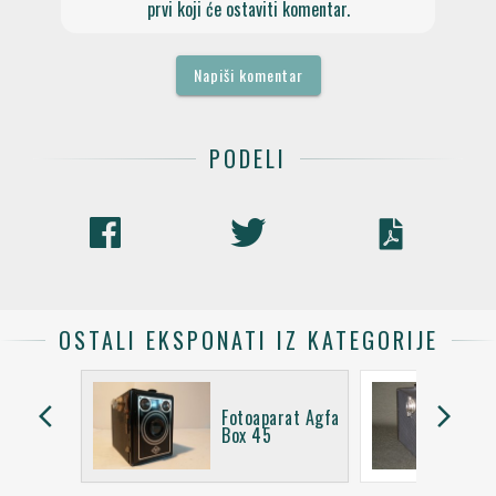
prvi koji će ostaviti komentar.
Napiši komentar
PODELI
OSTALI EKSPONATI IZ KATEGORIJE
arrow_back_ios
arrow_forward_ios
rat Agfa
Fotoaparat Agfa
Box 45