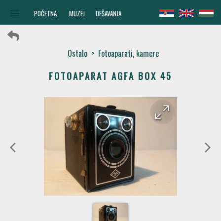
menu
POČETNA
MUZEJ
DEŠAVANJA
Ostalo
>
Fotoaparati, kamere
FOTOAPARAT AGFA BOX 45
arrow_forward
arrow_back
arrow_back_ios
arrow_forward_ios