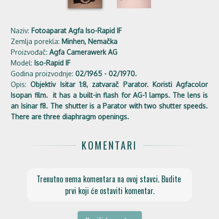
Naziv:
Fotoaparat Agfa Iso-Rapid IF
Zemlja porekla:
Minhen, Nemačka
Proizvođač:
Agfa Camerawerk AG
Model:
Iso-Rapid IF
Godina proizvodnje:
02/1965 - 02/1970.
Opis:
Objektiv Isitar 1:8, zatvarač Parator. Koristi Agfacolor
Isopan film. it has a built-in flash for AG-1 lamps. The lens is
an Isinar f8. The shutter is a Parator with two shutter speeds.
There are three diaphragm openings.
KOMENTARI
Trenutno nema komentara na ovoj stavci. Budite 
prvi koji će ostaviti komentar.