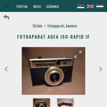
menu
POČETNA
MUZEJ
DEŠAVANJA
Ostalo
>
Fotoaparati, kamere
FOTOAPARAT AGFA ISO-RAPID IF
arrow_forward
arrow_back
arrow_back_ios
arrow_forward_ios