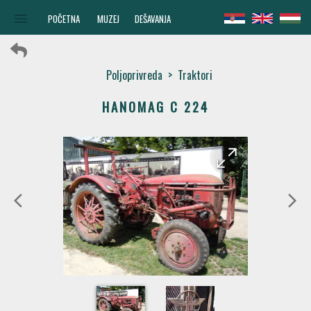
menu
POČETNA
MUZEJ
DEŠAVANJA
Poljoprivreda
>
Traktori
HANOMAG C 224
arrow_forward
arrow_back
arrow_back_ios
arrow_forward_ios