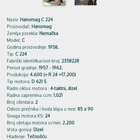
Naziv:
Hanomag C 224
Proizvođač:
Hanomag
Zemlja porekla:
Nemačka
Model:
C
Godina proizvodnje:
1958.
Tip:
C 224
Fabrički identifikacioni broj:
2358228
Period gradnje:
1957 - 1962.
Produkcija:
4.600 (+ R 24 =17.200)
Tip motora:
D 621 S
Radni ciklus motora :
4-taktni, dizel
Radna zapremina ccm:
1.021
Broj cilindara:
2
Odnos prečnika i hoda klipa u mm:
85 x 90
Snaga motora KS:
24
Broj obrtaja motora o/min:
2.200
Vrsta goriva:
Dizel
Hlađenje:
Tečnošću