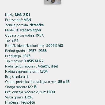
Naziv:
MAN 2 K 1
Proizvođač:
MAN
Zemlja porekla:
Nemačka
Model:
K Tragschlepper
Godina proizvodnje:
1957.
Tip:
2 K 1
Fabrički identifikacioni broj:
500512/63
Period gradnje:
1957 - 1958.
Produkcija:
1.045
Tip motora:
D 8515 M 172
Radni ciklus motora :
4-taktni, dizel
Radna zapremina ccm:
1.304
Broj cilindara:
2
Odnos prečnika i hoda klipa u mm:
85 x 115
Snaga motora KS:
18
Broj obrtaja motora o/min:
1.800
Vrsta goriva:
Dizel
Hlađenje:
Tečnošću