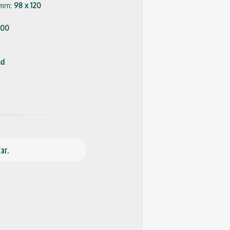
 mm:
98 x 120
000
ad
ar.