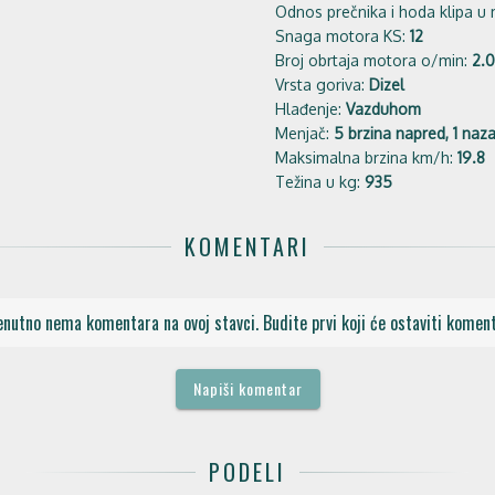
Odnos prečnika i hoda klipa u
Snaga motora KS:
12
Broj obrtaja motora o/min:
2.
Vrsta goriva:
Dizel
Hlađenje:
Vazduhom
Menjač:
5 brzina napred, 1 naz
Maksimalna brzina km/h:
19.8
Težina u kg:
935
KOMENTARI
enutno nema komentara na ovoj stavci. Budite prvi koji će ostaviti koment
Napiši komentar
PODELI