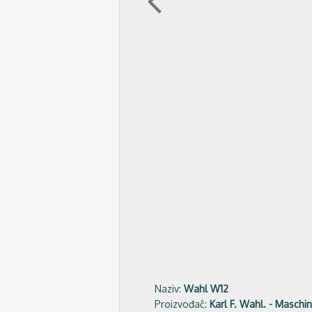
arrow_back_ios
Naziv:
Wahl W12
Proizvođač:
Karl F. Wahl. - Maschi