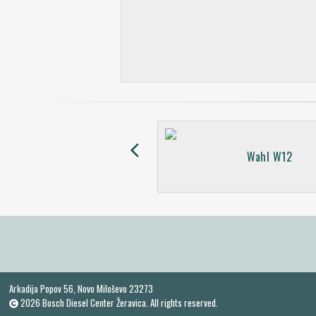
arrow_back_ios
VEB
Wahl W12
Arkadija Popov 56, Novo Miloševo 23273
2026 Bosch Diesel Center Žeravica. All rights reserved.