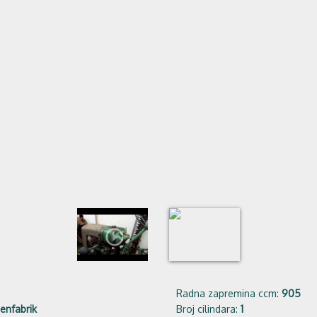
play_circle_outline
Radna zapremina ccm:
905
nenfabrik
Broj cilindara:
1