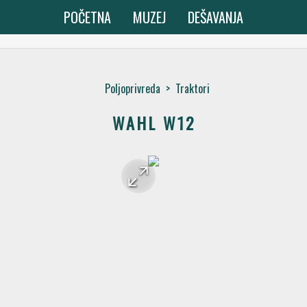
POČETNA
MUZEJ
DEŠAVANJA
Poljoprivreda
>
Traktori
WAHL W12
arrow_forward
arrow_back