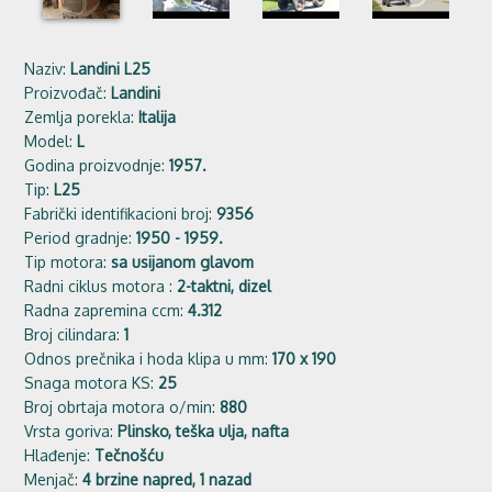
Naziv:
Landini L25
Proizvođač:
Landini
Zemlja porekla:
Italija
Model:
L
Godina proizvodnje:
1957.
Tip:
L25
Fabrički identifikacioni broj:
9356
Period gradnje:
1950 - 1959.
Tip motora:
sa usijanom glavom
Radni ciklus motora :
2-taktni, dizel
Radna zapremina ccm:
4.312
Broj cilindara:
1
Odnos prečnika i hoda klipa u mm:
170 x 190
Snaga motora KS:
25
Broj obrtaja motora o/min:
880
Vrsta goriva:
Plinsko, teška ulja, nafta
Hlađenje:
Tečnošću
Menjač:
4 brzine napred, 1 nazad