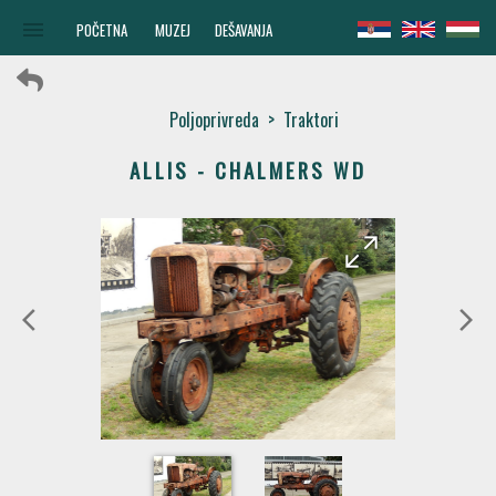
menu
POČETNA
MUZEJ
DEŠAVANJA
Poljoprivreda
>
Traktori
ALLIS - CHALMERS WD
arrow_forward
arrow_back
arrow_back_ios
arrow_forward_ios