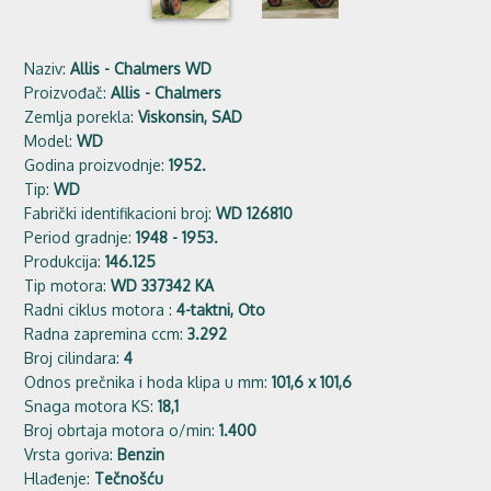
Naziv:
Allis - Chalmers WD
Proizvođač:
Allis - Chalmers
Zemlja porekla:
Viskonsin, SAD
Model:
WD
Godina proizvodnje:
1952.
Tip:
WD
Fabrički identifikacioni broj:
WD 126810
Period gradnje:
1948 - 1953.
Produkcija:
146.125
Tip motora:
WD 337342 KA
Radni ciklus motora :
4-taktni, Oto
Radna zapremina ccm:
3.292
Broj cilindara:
4
Odnos prečnika i hoda klipa u mm:
101,6 x 101,6
Snaga motora KS:
18,1
Broj obrtaja motora o/min:
1.400
Vrsta goriva:
Benzin
Hlađenje:
Tečnošću