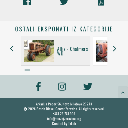
OSTALI EKSPONATI IZ KATEGORIJE
arrow_back_ios
arrow_forward_ios
 Chalmers
Allis - Chalmers
led
WD
keyboard_arrow_up
Arkadija Popov 56, Novo Miloševo 23273
2026 Bosch Diesel Center Žeravica. All rights reserved.
+381 23 781 909
info@muzejzeravica.org
Created by
TxLab