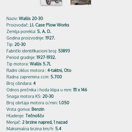
Naziv:
Wallis 20-30
Proizvođač:
J.I. Case Plow Works
Zemlja porekla:
S. A. D.
Godina proizvodnje:
1927.
Tip:
20-30
Fabrički identifikacioni broj:
53893
Period gradnje:
1927-1932.
Tip motora:
Wallis 5.7L
Radni ciklus motora :
4-taktni, Oto
Radna zapremina ccm:
5.700
Broj cilindara:
4
Odnos prečnika i hoda klipa u mm:
111 x 146
Snaga motora KS:
20-30
Broj obrtaja motora o/min:
1.050
Vrsta goriva:
Benzin
Hlađenje:
Tečnošću
Menjač:
2 brzine napred, 1 nazad
Maksimalna brzina km/h:
5.4