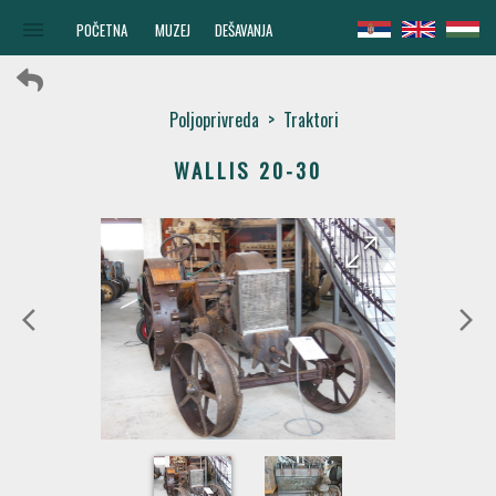
menu
POČETNA
MUZEJ
DEŠAVANJA
Poljoprivreda
>
Traktori
WALLIS 20-30
arrow_forward
arrow_back
arrow_back_ios
arrow_forward_ios