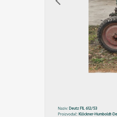
arrow_back_ios
Naziv:
Deutz F1L 612/53
Proizvođač:
Klöckner-Humboldt-De