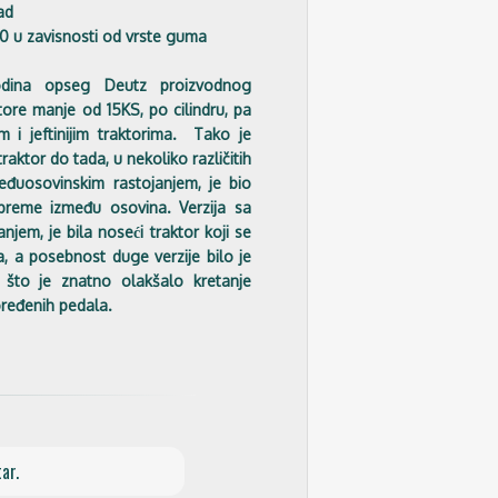
ad
20 u zavisnosti od vrste guma
dina opseg Deutz proizvodnog
ore manje od 15KS, po cilindru, pa
 i jeftinijim traktorima. Tako je
raktor do tada, u nekoliko različitih
eđuosovinskim rastojanjem, je bio
opreme između osovina. Verzija sa
em, je bila noseći traktor koji se
, a posebnost duge verzije bilo je
, što je znatno olakšalo kretanje
ređenih pedala.
ar.