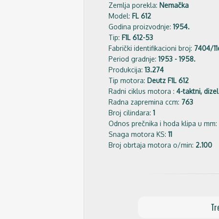
Zemlja porekla:
Nemačka
Model:
FL 612
Godina proizvodnje:
1954.
Tip:
F1L 612-53
Fabrički identifikacioni broj:
7404/1
Period gradnje:
1953 - 1958.
Produkcija:
13.274
Tip motora:
Deutz F1L 612
Radni ciklus motora :
4-taktni, dizel
Radna zapremina ccm:
763
Broj cilindara:
1
Odnos prečnika i hoda klipa u mm:
Snaga motora KS:
11
Broj obrtaja motora o/min:
2.100
Tr