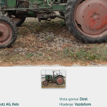
Vrsta goriva:
Dizel
utz AG, Keln
Hlađenje:
Vazduhom