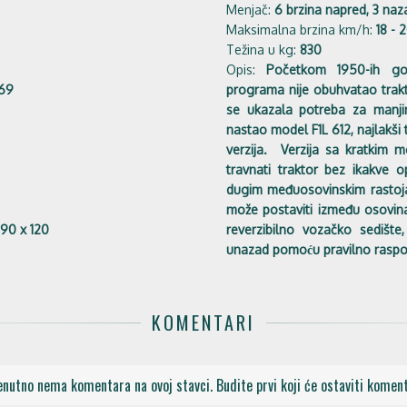
Menjač:
6 brzina napred, 3 naz
Maksimalna brzina km/h:
18 - 
Težina u kg:
830
Opis:
Početkom 1950-ih go
169
programa nije obuhvatao trakt
se ukazala potreba za manjim
nastao model F1L 612, najlakši t
verzija. Verzija sa kratkim m
travnati traktor bez ikakve 
dugim međuosovinskim rastojanj
može postaviti između osovina
90 x 120
reverzibilno vozačko sedište
unazad pomoću pravilno raspo
KOMENTARI
enutno nema komentara na ovoj stavci. Budite prvi koji će ostaviti koment