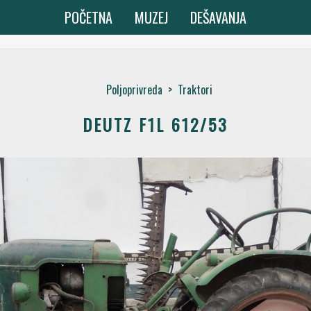
POČETNA
MUZEJ
DEŠAVANJA
Poljoprivreda
>
Traktori
DEUTZ F1L 612/53