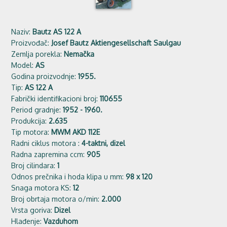
Naziv:
Bautz AS 122 A
Proizvođač:
Josef Bautz Aktiengesellschaft Saulgau
Zemlja porekla:
Nemačka
Model:
AS
Godina proizvodnje:
1955.
Tip:
AS 122 A
Fabrički identifikacioni broj:
110655
Period gradnje:
1952 - 1960.
Produkcija:
2.635
Tip motora:
MWM AKD 112E
Radni ciklus motora :
4-taktni, dizel
Radna zapremina ccm:
905
Broj cilindara:
1
Odnos prečnika i hoda klipa u mm:
98 x 120
Snaga motora KS:
12
Broj obrtaja motora o/min:
2.000
Vrsta goriva:
Dizel
Hlađenje:
Vazduhom