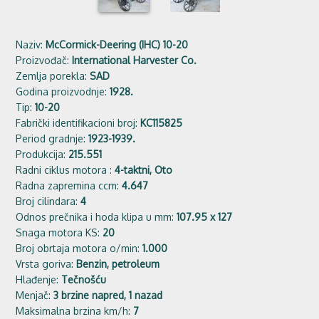
Naziv:
McCormick-Deering (IHC) 10-20
Proizvođač:
International Harvester Co.
Zemlja porekla:
SAD
Godina proizvodnje:
1928.
Tip:
10-20
Fabrički identifikacioni broj:
KC115825
Period gradnje:
1923-1939.
Produkcija:
215.551
Radni ciklus motora :
4-taktni, Oto
Radna zapremina ccm:
4.647
Broj cilindara:
4
Odnos prečnika i hoda klipa u mm:
107.95 x 127
Snaga motora KS:
20
Broj obrtaja motora o/min:
1.000
Vrsta goriva:
Benzin, petroleum
Hlađenje:
Tečnošću
Menjač:
3 brzine napred, 1 nazad
Maksimalna brzina km/h:
7