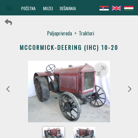
menu
POČETNA
MUZEJ
DEŠAVANJA
Poljoprivreda
>
Traktori
MCCORMICK-DEERING (IHC) 10-20
arrow_forward
arrow_back
arrow_back_ios
arrow_forward_ios