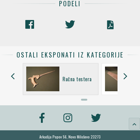
PODELI
OSTALI EKSPONATI IZ KATEGORIJE
arrow_back_ios
arrow_forward_ios
ušilica -
Ručna testera
če
keyboard_arrow_up
Arkadija Popov 56, Novo Miloševo 23273