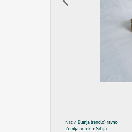
arrow_back_ios
Naziv:
Blanja (rendlo) ravno
Zemlja porekla:
Srbija