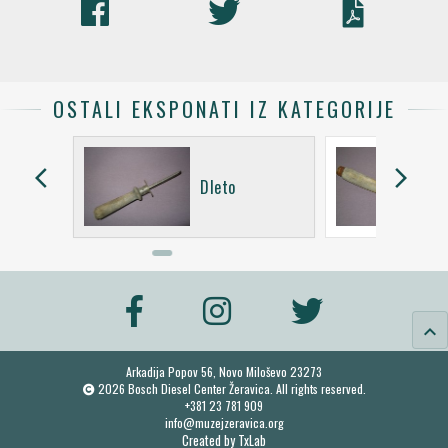
OSTALI EKSPONATI IZ KATEGORIJE
arrow_back_ios
arrow_forward_ios
 za drvo
Dleto
keyboard_arrow_up
Arkadija Popov 56, Novo Miloševo 23273
2026 Bosch Diesel Center Žeravica. All rights reserved.
+381 23 781 909
info@muzejzeravica.org
Created by
TxLab