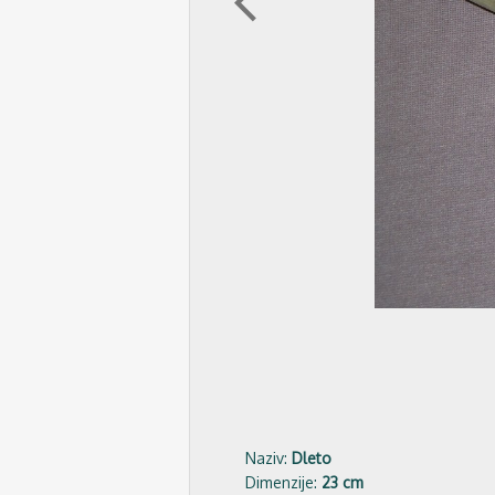
arrow_back_ios
Naziv:
Dleto
Dimenzije:
23 cm