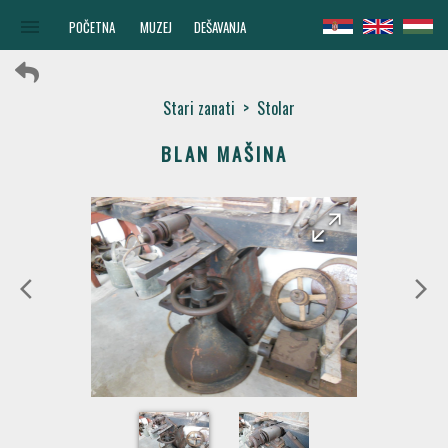
menu
POČETNA
MUZEJ
DEŠAVANJA
Stari zanati
>
Stolar
BLAN MAŠINA
arrow_forward
arrow_back
arrow_back_ios
arrow_forward_ios