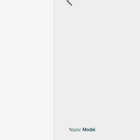
arrow_back_ios
Naziv:
Model