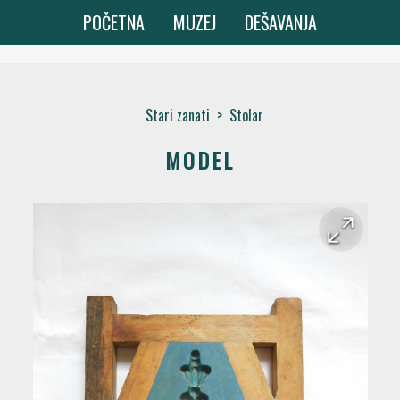
POČETNA
MUZEJ
DEŠAVANJA
Stari zanati
>
Stolar
MODEL
arrow_forward
arrow_back