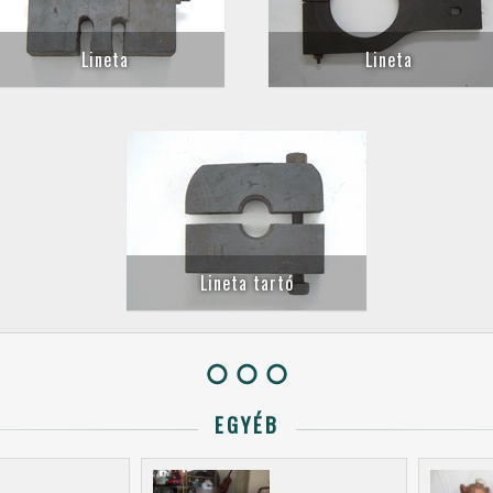
Lineta
Lineta
Lineta tartó
EGYÉB