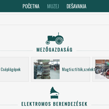
POČETNA
MUZEJ
DEŠAVANJA
MEZŐGAZDASÁG
Cséplőgépek
Magtisztítók,szelektorok
ELEKTROMOS BERENDEZÉSEK