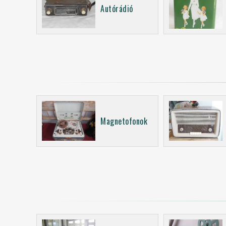
Autórádió
Magnetofonok