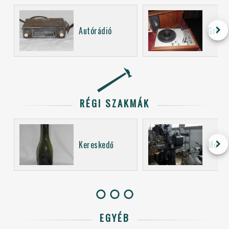
keyboard_arrow_right
Autórádió
Grama
RÉGI SZAKMÁK
keyboard_arrow_right
Kereskedő
Mozi 
EGYÉB