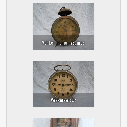
Vekker-római számos
Vekker-olasz