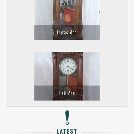
Ingás óra
Fali óra
LATEST