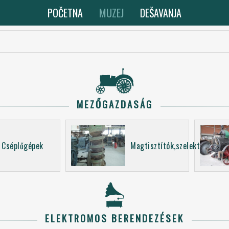
POČETNA
MUZEJ
DEŠAVANJA
MEZŐGAZDASÁG
Cséplőgépek
Magtisztítók,szelektorok
ELEKTROMOS BERENDEZÉSEK