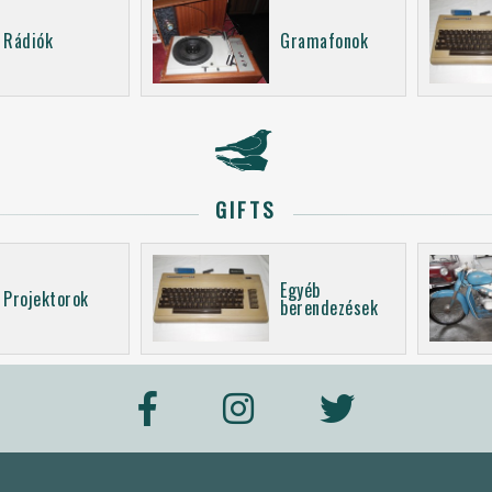
Rádiók
Gramafonok
GIFTS
Egyéb
Projektorok
berendezések