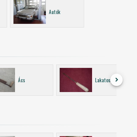
Autók
keyboard_arrow_right
Ács
Lakatos