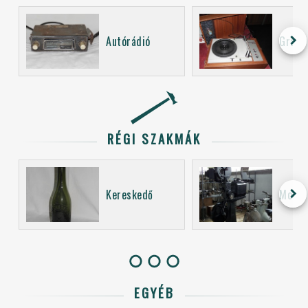
keyboard_arrow_right
Autórádió
Grama
RÉGI SZAKMÁK
keyboard_arrow_right
Kereskedő
Mozi 
EGYÉB