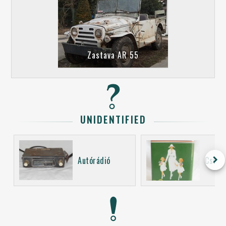
Zastava AR 55
UNIDENTIFIED
keyboard_arrow_right
Autórádió
Csoma