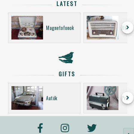
LATEST
keyboard_arrow_right
Magnetofonok
Rádió
GIFTS
keyboard_arrow_right
Autók
Proje