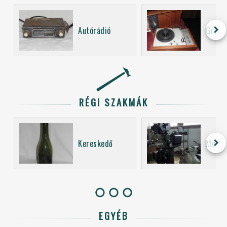
keyboard_arrow_right
Autórádió
Grama
RÉGI SZAKMÁK
keyboard_arrow_right
Kereskedő
Mozi 
EGYÉB