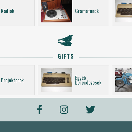
Rádiók
Gramafonok
GIFTS
Egyéb
Projektorok
berendezések