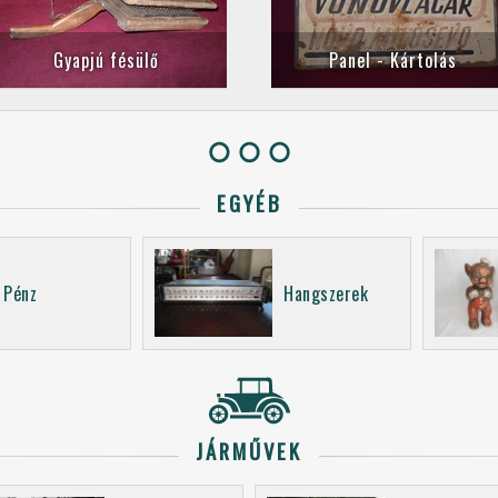
Gyapjú fésülő
Panel - Kártolás
EGYÉB
Pénz
Hangszerek
JÁRMŰVEK