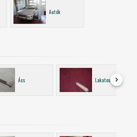
Autók
keyboard_arrow_right
Ács
Lakatos