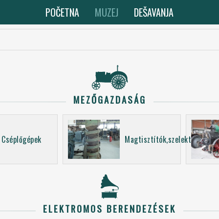
POČETNA
MUZEJ
DEŠAVANJA
MEZŐGAZDASÁG
Cséplőgépek
Magtisztítók,szelektorok
ELEKTROMOS BERENDEZÉSEK