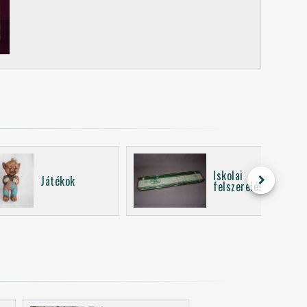
Iskolai
keyboard_arrow_right
Játékok
felszerelés