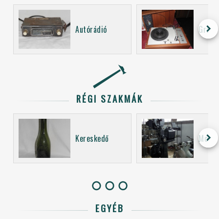
keyboard_arrow_right
Autórádió
Grama
RÉGI SZAKMÁK
keyboard_arrow_right
Kereskedő
Mozi 
EGYÉB