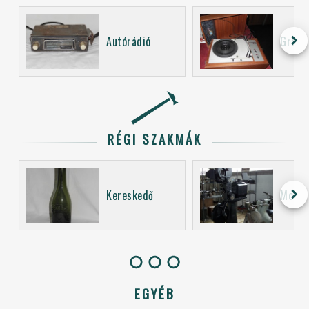
keyboard_arrow_right
Autórádió
Grama
RÉGI SZAKMÁK
keyboard_arrow_right
Kereskedő
Mozi 
EGYÉB