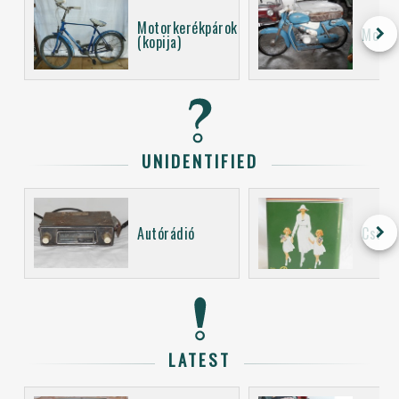
Motorkerékpárok
keyboard_arrow_right
Motor
(kopija)
UNIDENTIFIED
keyboard_arrow_right
Autórádió
Csoma
LATEST