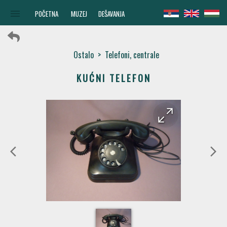
menu
POČETNA
MUZEJ
DEŠAVANJA
Ostalo
>
Telefoni, centrale
KUĆNI TELEFON
arrow_forward
arrow_back
arrow_back_ios
arrow_forward_ios