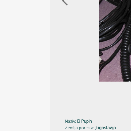
arrow_back_ios
Naziv:
Ei Pupin
Zemlja porekla:
Jugoslavija