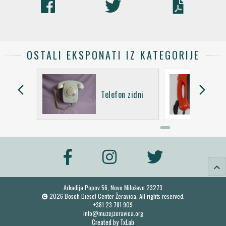
OSTALI EKSPONATI IZ KATEGORIJE
arrow_back_ios
arrow_forward_ios
 zidni
Telefon zidni
keyboard_arrow_up
Arkadija Popov 56, Novo Miloševo 23273
2026 Bosch Diesel Center Žeravica. All rights reserved.
+381 23 781 909
info@muzejzeravica.org
Created by
TxLab