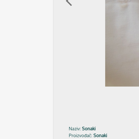
arrow_back_ios
Naziv:
Sonaki
Proizvođač:
Sonaki