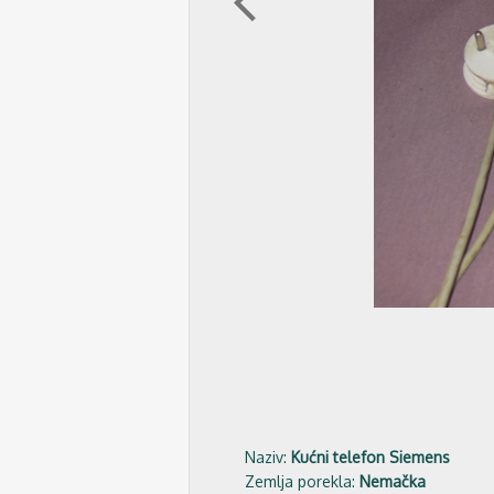
arrow_back_ios
Naziv:
Kućni telefon Siemens
Zemlja porekla:
Nemačka