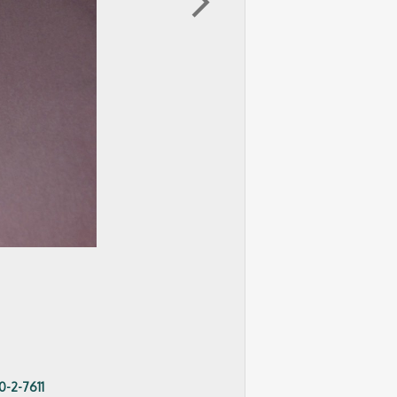
arrow_forward_ios
0-2-7611