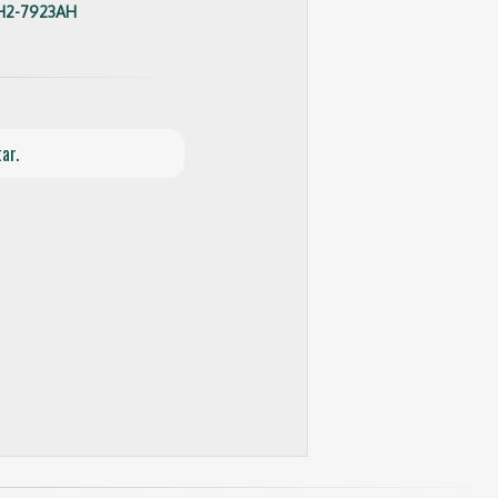
H2-7923AH
ar.