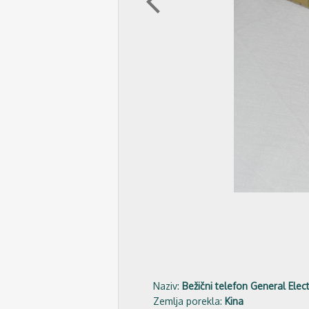
arrow_back_ios
Naziv:
Bežični telefon General Elect
Zemlja porekla:
Kina