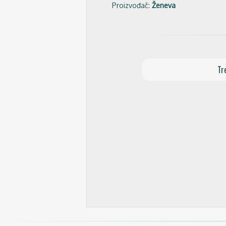
Proizvođač:
Ženeva
Tr