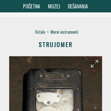
POČETNA
MUZEJ
DEŠAVANJA
Ostalo
>
Merni instrumenti
STRUJOMER
arrow_forward
arrow_back