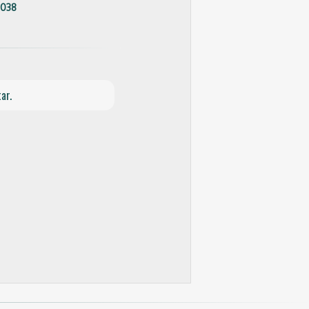
038
ar.