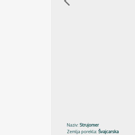
arrow_back_ios
Naziv:
Strujomer
Zemlja porekla:
Švajcarska