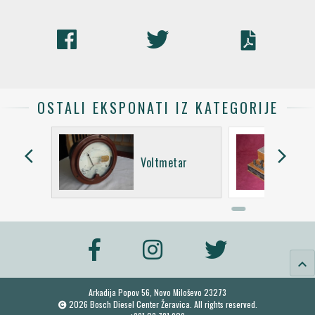
OSTALI EKSPONATI IZ KATEGORIJE
arrow_back_ios
arrow_forward_ios
 3
Voltmetar
keyboard_arrow_up
Arkadija Popov 56, Novo Miloševo 23273
2026 Bosch Diesel Center Žeravica. All rights reserved.