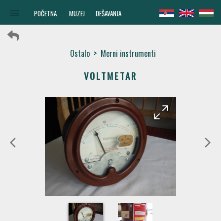
menu
POČETNA
MUZEJ
DEŠAVANJA
Ostalo
>
Merni instrumenti
VOLTMETAR
arrow_forward
arrow_back
arrow_back_ios
arrow_forward_ios