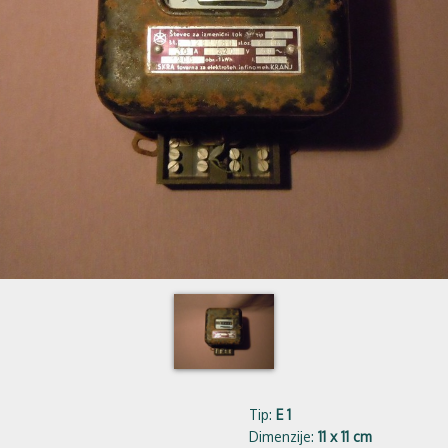
Tip:
E 1
Dimenzije:
11 x 11 cm