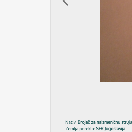
arrow_back_ios
Naziv:
Brojač za naizmeničnu struju
Zemlja porekla:
SFR Jugoslavija