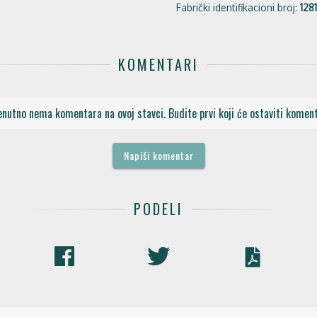
Fabrički identifikacioni broj:
128
KOMENTARI
enutno nema komentara na ovoj stavci. Budite prvi koji će ostaviti koment
Napiši komentar
PODELI